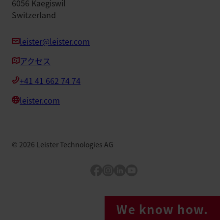
6056 Kaegiswil
Switzerland
leister@leister.com
アクセス
+41 41 662 74 74
leister.com
©
2026
Leister Technologies AG
Facebook
Instagram
LinkedIn
YouTube
We know how.