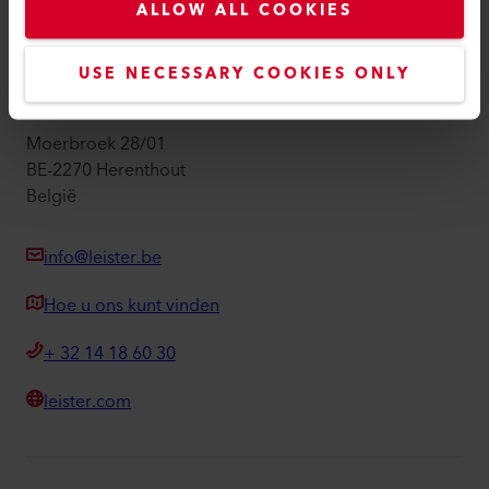
ALLOW ALL COOKIES
Imprint
Toegankelijkheid
USE NECESSARY COOKIES ONLY
Leister Technologies Belgium B.V.
Moerbroek 28/01
BE-2270 Herenthout
België
info@leister.be
Hoe u ons kunt vinden
+ 32 14 18 60 30
leister.com