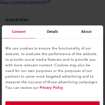
Stuur nogmaals een bericht
myLeister
myLeister Account
Consent
Details
About
Academy
Services
We use cookies to ensure the functionality of our
website, to evaluate the performance of the website,
myLeister Apps
to provide social media features and to provide you
Juridisch en hulp
with more relevant content. Cookies may also be
used for our own purposes or the purposes of our
Contact
partners to serve more targeted advertising and to
measure the success of those advertising campaigns.
Vind een dealer
You can review our
Privacy Policy
.
Algemene voorwaarden
Privacybeleid