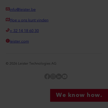
info@leister.be
Hoe u ons kunt vinden
+ 32 14 18 60 30
leister.com
©
2026
Leister Technologies AG
Facebook
Instagram
LinkedIn
YouTube
We know how.