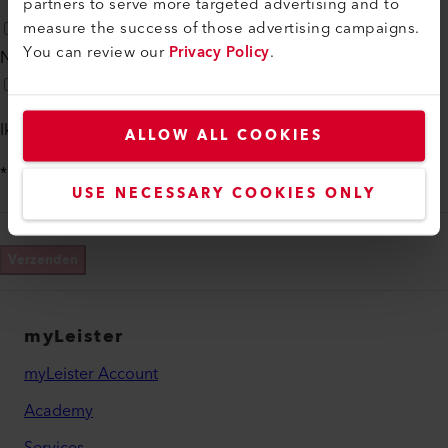
partners to serve more targeted advertising and to
measure the success of those advertising campaigns.
You can review our
Privacy Policy
.
Neem a.u.b. telefonisch contact met mij op
Ik ga akkoord met de
privacybeleid
ALLOW ALL COOKIES
*
USE NECESSARY COOKIES ONLY
Verzenden
myLeister
myLeister Account
Academy