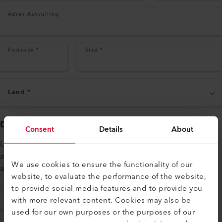
Adres Aanvulling
Postcode
*
Stad
*
Land
*
Documenten toevoegen (optioneel)
Consent
Details
About
Upload tot 5 bestanden (max. 8 MB als.doc,.pdf of
afbeeldingen als.jpg of.png) om bovenstaande document
We use cookies to ensure the functionality of our
aan te vullen.
website, to evaluate the performance of the website,
to provide social media features and to provide you
with more relevant content. Cookies may also be
+ BESTAND TOEVOEGEN
used for our own purposes or the purposes of our