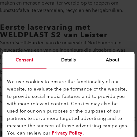
maken en mensen overal ter wereld op te roepen om
kunststofafval te verzamelen, recyclen en hergebruiken.
Eerste laservaring met
WELDPLAST S2 van Leister
Simon Scott-Harden van de universiteit Northumbria in
Newcastle was een van de ingenieurs die uitgebreid was
betrokken bij het project. Hij benaderde Leister in januari
Consent
Details
About
2023 omdat hij op zoek was naar ondersteuning voor de
bouw van de nieuwe dhow en hij had vragen over
kunststoflassen met extruders van Leister. Hij had al ervaring
We use cookies to ensure the functionality of our
opgedaan met een handextruder van Leister, waarmee hij in
website, to evaluate the performance of the website,
Engeland testlassen had mogen uitvoeren bij een service- en
to provide social media features and to provide you
verkooppartner van Leister, Welwyn Tool Group.
with more relevant content. Cookies may also be
used for our own purposes or the purposes of our
Training in kunststoflassen bij het
partners to serve more targeted advertising and to
hoofdkwartier van Leister in
measure the success of those advertising campaigns.
Kaegiswil
You can review our
Privacy Policy
.