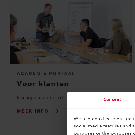
ACADEMIE PORTAAL
Voor klanten
Inschrijven voor een training
Consent
MEER INFO
We use cookies to ensure th
social media features and 
purposes or the purposes o