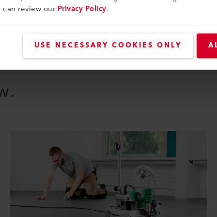
u can review our
Privacy Policy
.
USE NECESSARY COOKIES ONLY
A
w.