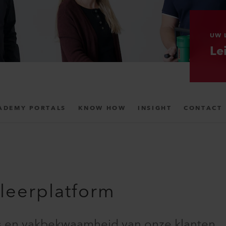
UW 
Le
ADEMY PORTALS
KNOW HOW
INSIGHT
CONTACT
leerplatform
s en vakbekwaamheid van onze klanten,