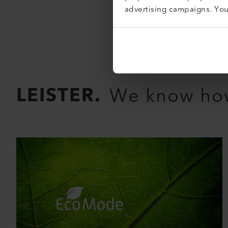
advertising campaigns. Yo
LEISTER.
We know ho