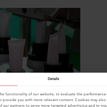
Details
e functionality of our website, to evaluate the performance 
to provide you with more relevant content. Cookies may also
f our partners to serve more targeted advertising and to me