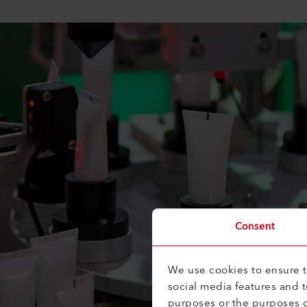
Consent
We use cookies to ensure th
social media features and 
purposes or the purposes o