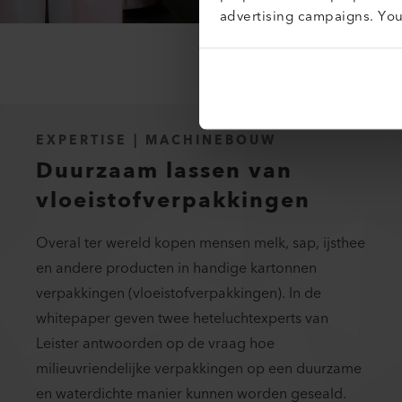
advertising campaigns. Yo
EXPERTISE | MACHINEBOUW
Duurzaam lassen van
vloeistofverpakkingen
Overal ter wereld kopen mensen melk, sap, ijsthee
en andere producten in handige kartonnen
verpakkingen (vloeistofverpakkingen). In de
whitepaper geven twee heteluchtexperts van
Leister antwoorden op de vraag hoe
milieuvriendelijke verpakkingen op een duurzame
en waterdichte manier kunnen worden geseald.