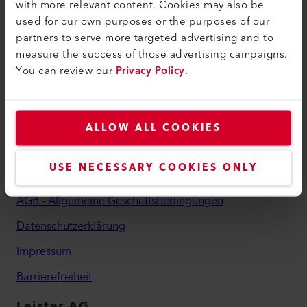
with more relevant content. Cookies may also be
myLeister Account
used for our own purposes or the purposes of our
partners to serve more targeted advertising and to
Academy
measure the success of those advertising campaigns.
Services
You can review our
Privacy Policy
.
myLeister Apps
Rechtliches und Hilfe
ALLOW ALL COOKIES
Kontakt
USE NECESSARY COOKIES ONLY
Händler finden
AGB - Allgemeine Geschäftsbedingungen
Datenschutzerklärung
Impressum
Barrierefreiheit
Leister AG