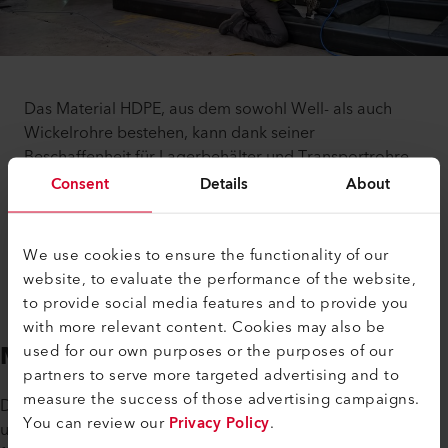
Das Material HDPE, aus dem sowohl Well- als auch
Wickelrohre bestehen, kann dank seiner
Beschaffenheit für Lagerbehälter und Transportrohre
für Flüssigkeiten – Trinkwasser und chemische Stoffe –
Consent
Details
About
im Apparate- und Behälterbau eingesetzt werden. Die
vorgefertigten Einzelteile werden mit Hand-Extrudern
von Leister dauerhaft und dicht miteinander
We use cookies to ensure the functionality of our
verbunden.
website, to evaluate the performance of the website,
to provide social media features and to provide you
with more relevant content. Cookies may also be
Mantelrohre
used for our own purposes or the purposes of our
partners to serve more targeted advertising and to
measure the success of those advertising campaigns.
Die mit Schaumstoff isolierten und mit Kunststoff
You can review our
Privacy Policy
.
ummantelten Stahlrohre werden vielfach als Transportrohre