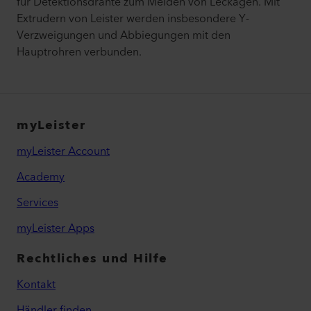
für Detektionsdrähte zum Melden von Leckagen. Mit
Extrudern von Leister werden insbesondere Y-
Verzweigungen und Abbiegungen mit den
Hauptrohren verbunden.
myLeister
myLeister Account
Academy
Services
myLeister Apps
Rechtliches und Hilfe
Kontakt
Händler finden