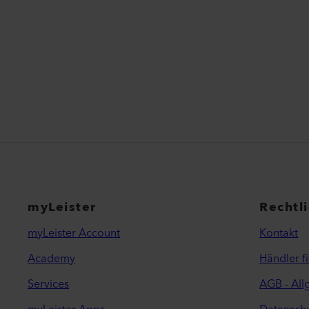
myLeister
Rechtl
myLeister Account
Kontakt
Academy
Händler f
Services
AGB - Al