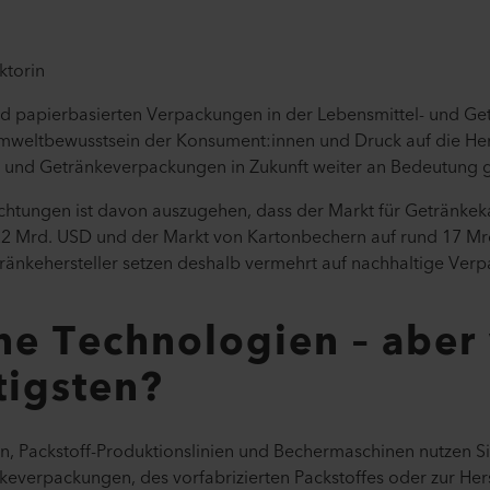
ktorin
 papierbasierten Verpackungen in der Lebensmittel- und Get
mweltbewusstsein der Konsument:innen und Druck auf die Hers
- und Getränkeverpackungen in Zukunft weiter an Bedeutung 
ungen ist davon auszugehen, dass der Markt für Getränkekar
 22 Mrd. USD und der Markt von Kartonbechern auf rund 17 Mr
änkehersteller setzen deshalb vermehrt auf nachhaltige Ver
e Technologien – aber 
tigsten?
gen, Packstoff-Produktionslinien und Bechermaschinen nutzen 
everpackungen, des vorfabrizierten Packstoffes oder zur Her