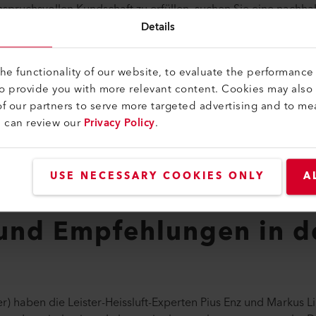
pruchsvollen Kundschaft zu erfüllen, suchen Sie eine nachhal
Details
erheit, Schweissnahtqu
e functionality of our website, to evaluate the performance 
osten
to provide you with more relevant content. Cookies may also
f our partners to serve more targeted advertising and to me
u can review our
Privacy Policy
.
 und Verschliessmaschinen für nachhaltige Kartonverpackungen
 das prozesssicher ist, gleichbleibend hohe Qualität der Schwe
Gleichzeitig wollen Sie die Beschaffungs- und Betriebskosten I
USE NECESSARY COOKIES ONLY
A
, brauchen Sie das für Sie passende Maschinenkonzept.
und Empfehlungen in d
r) haben die Leister-Heissluft-Experten Pius Enz und Markus 