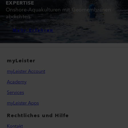
EXPERTISE
Onshore-Aquakulturen mit Geomembranen
abdichten
Mehr Erfahren
myLeister
myLeister Account
Academy
Services
myLeister Apps
Rechtliches und Hilfe
Kontakt