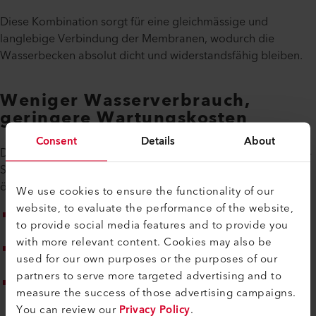
Diese Kombination sorgt für eine gleichmässige und
langlebige Verbindung der Membranen, wodurch die
Wasserbecken absolut dicht und widerstandsfähig bleiben.
Weniger Wasserverbrauch,
geringere Wartungskosten
Consent
Details
About
Der Einsatz von HDPE-Membranen in Verbindung mit Leister-
Schweissgeräten bringt sowohl wirtschaftliche als auch
ökologische Vorteile.
We use cookies to ensure the functionality of our
website, to evaluate the performance of the website,
Reduzierte Leckagen
: Weniger Wasserverlust bedeutet
to provide social media features and to provide you
geringeren Verbrauch und niedrigere Kosten.
with more relevant content. Cookies may also be
Minimale Wartung
: Die widerstandsfähigen
used for our own purposes or the purposes of our
Schweissnähte verringern den Reparaturaufwand.
partners to serve more targeted advertising and to
Optimierte Umweltbilanz
: Durch die effiziente Nutzung
measure the success of those advertising campaigns.
von Wasser- und Ressourcen trägt die Farm aktiv zum
You can review our
Privacy Policy
.