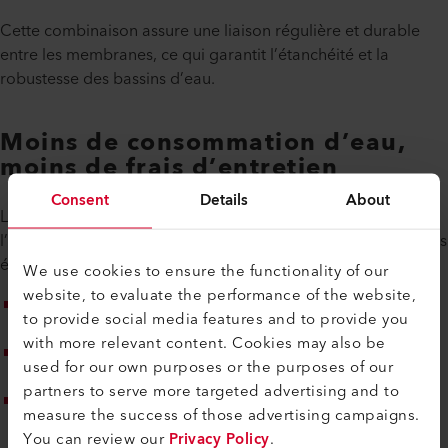
Cette combinaison assure une liaison régulière et durable
entre les membranes, ce qui garantit l’étanchéité et la
robustesse des bassins d’eau.
Moins de consommation d’eau,
moins de frais d’entretien
Consent
Details
About
L’utilisation de membranes en PEHD combinée à
l’équipement de soudage Leister offre des avantages à la fois
économiques et environnementaux.
We use cookies to ensure the functionality of our
website, to evaluate the performance of the website,
Moins de fuites
La réduction des pertes d’eau se traduit
to provide social media features and to provide you
par une diminution de la consommation et des coûts.
with more relevant content. Cookies may also be
Entretien minimal
Les joints de soudure résistants
used for our own purposes or the purposes of our
permettent de réduire les coûts de réparation.
partners to serve more targeted advertising and to
Un équilibre environnemental optimisé
l’exploitation
measure the success of those advertising campaigns.
contribue activement à la protection de l’environnement
You can review our
Privacy Policy
.