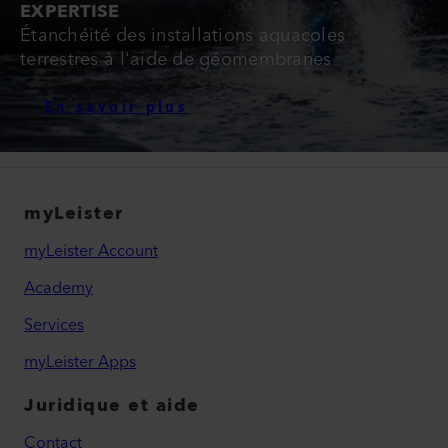
EXPERTISE
Étanchéité des installations aquacoles
terrestres à l'aide de géomembranes
En savoir plus
myLeister
myLeister Account
Academy
Services
myLeister Apps
Juridique et aide
Contact