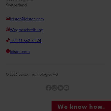
Switzerland
leister@leister.com
Wegbeschreibung
+41 41 662 74 74
leister.com
©
2026
Leister Technologies AG
Facebook
Instagram
LinkedIn
YouTube
We know how.