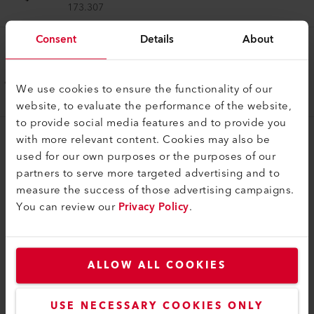
173.307
Consent
Details
About
Handgriff
Steuergriff lang
We use cookies to ensure the functionality of our
177.950
website, to evaluate the performance of the website,
to provide social media features and to provide you
with more relevant content. Cookies may also be
used for our own purposes or the purposes of our
partners to serve more targeted advertising and to
measure the success of those advertising campaigns.
You can review our
Privacy Policy
.
KOMPATIBEL
Perfekt für diese Produkte
ALLOW ALL COOKIES
USE NECESSARY COOKIES ONLY