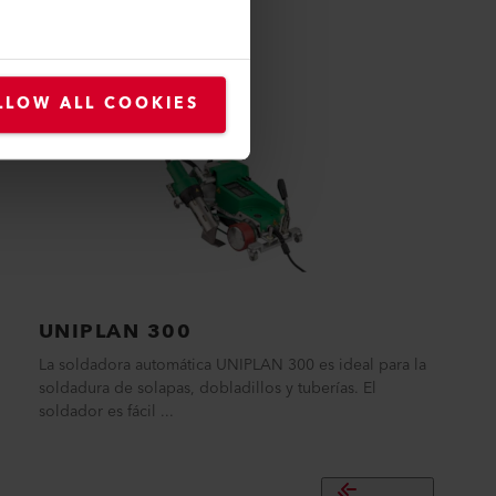
LLOW ALL COOKIES
UNIPLAN 300
La soldadora automática UNIPLAN 300 es ideal para la
soldadura de solapas, dobladillos y tuberías. El
soldador es fácil ...