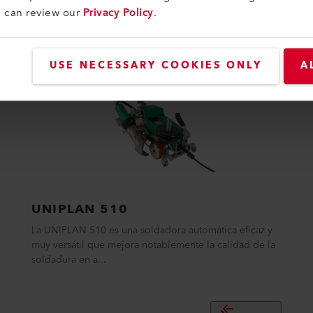
u can review our
Privacy Policy
.
USE NECESSARY COOKIES ONLY
A
UNIPLAN 510
La UNIPLAN 510 es una soldadora automática eficaz y
muy versátil que mejora notablemente la calidad de la
soldadura en a...