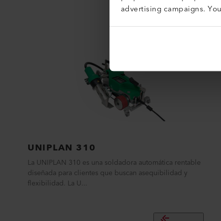
advertising campaigns. Yo
UNIPLAN 310
La UNIPLAN 310 es una soldadora automática rentable
diseñada para clientes que buscan asequibilidad y
flexibilidad. La U...