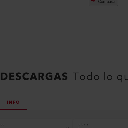
Comparar
DESCARGAS
Todo lo q
INFO
ipo
Idioma