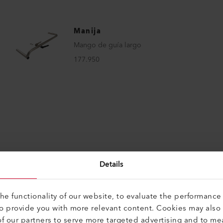
Manija
Mango de guía largo
177.950
Details
e functionality of our website, to evaluate the performance 
rfecto para estos produc
to provide you with more relevant content. Cookies may also
f our partners to serve more targeted advertising and to me