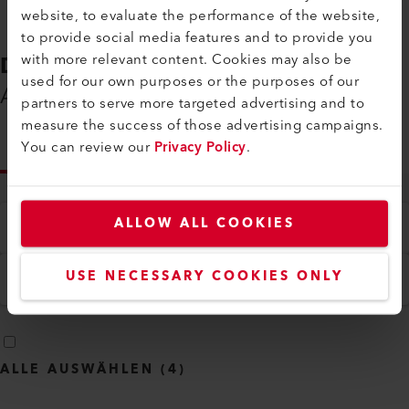
website, to evaluate the performance of the website,
to provide social media features and to provide you
with more relevant content. Cookies may also be
DOWNLOADS
used for our own purposes or the purposes of our
Alles, was Sie benötigen
partners to serve more targeted advertising and to
measure the success of those advertising campaigns.
You can review our
Privacy Policy
.
INFO
ALLOW ALL COOKIES
Typ
Alle
Sprache
USE NECESSARY COOKIES ONLY
Deutsch
ALLE AUSWÄHLEN
(
4
)