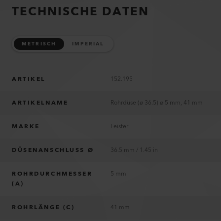
TECHNISCHE DATEN
METRISCH
IMPERIAL
ARTIKEL
152.195
ARTIKELNAME
Rohrdüse (ø 36.5) ø 5 mm, 41 mm
MARKE
Leister
DÜSENANSCHLUSS Ø
36.5 mm / 1.45 in
ROHRDURCHMESSER
5 mm
(A)
ROHRLÄNGE (C)
41 mm