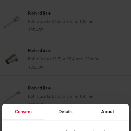
Rohrdüse
Rohrdüse (ø 36.5) ø 9 mm, 102 mm
105.455
Rohrdüse
Rohrdüse (ø 31.5) ø 25.4 mm, 20 mm
105.509
Rohrdüse
Rohrdüse (ø 21.3) ø 5 mm, 150 mm
105.567
Consent
Details
About
Rohrdüse