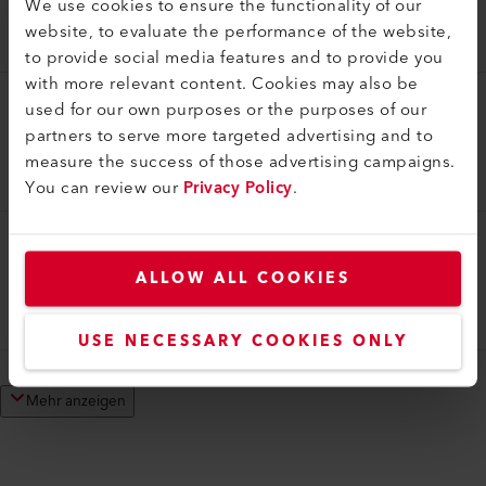
We use cookies to ensure the functionality of our
Rohrdüse (ø 31.5) ø 5 mm, 100 mm
website, to evaluate the performance of the website,
105.575
to provide social media features and to provide you
with more relevant content. Cookies may also be
used for our own purposes or the purposes of our
Rohrdüse
partners to serve more targeted advertising and to
Rohrdüse (ø 36.5) ø 5 mm, 150 mm
measure the success of those advertising campaigns.
105.818
You can review our
Privacy Policy
.
Rohrdüse
ALLOW ALL COOKIES
Rohrdüse (ø 36.5) ø 5 mm, 45 mm
105.819
USE NECESSARY COOKIES ONLY
Mehr anzeigen