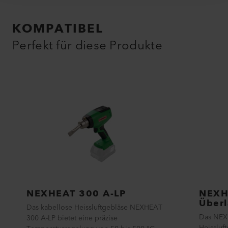
KOMPATIBEL
Perfekt für diese Produkte
NEXHEAT 300 A-LP
NEXH
Überl
Das kabellose Heissluftgebläse NEXHEAT
Das NEXH
300 A-LP bietet eine präzise