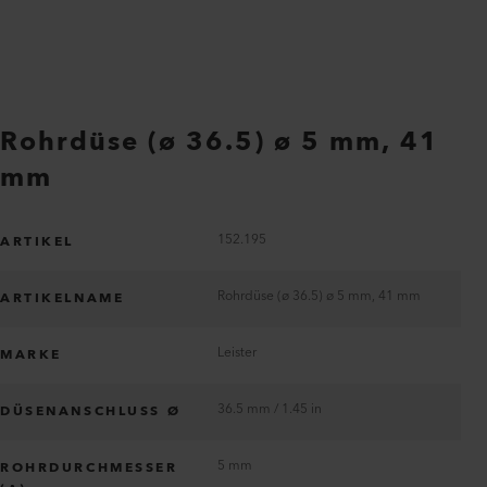
Rohrdüse (ø 36.5) ø 5 mm, 41
mm
152.195
ARTIKEL
Rohrdüse (ø 36.5) ø 5 mm, 41 mm
ARTIKELNAME
Leister
MARKE
36.5 mm / 1.45 in
DÜSENANSCHLUSS Ø
5 mm
ROHRDURCHMESSER