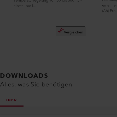
Heissluf
Temperaturregelung von 50 bis 500 °C –
einen le
einstellbar i...
(Ah) Pro.
Vergleichen
DOWNLOADS
Alles, was Sie benötigen
INFO