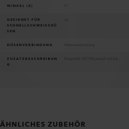
WINKEL (E)
0 °
GEEIGNET FÜR
Ja
SCHNELLSCHWEISSDÜ
SEN
DÜSENVERBINDUNG
Klemmverbindung
ZUSATZBESCHREIBUN
Entspricht 107.154 jedoch mit Kartonverpackung (Point of Sale)
G
ÄHNLICHES ZUBEHÖR