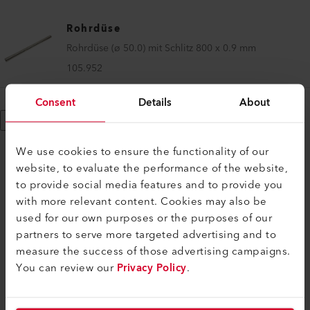
Rohrdüse
Rohrdüse (ø 50.0) mit Schlitz 800 x 0.9 mm
105.952
Consent
Details
About
Mehr anzeigen
We use cookies to ensure the functionality of our
website, to evaluate the performance of the website,
to provide social media features and to provide you
with more relevant content. Cookies may also be
KOMPATIBEL
used for our own purposes or the purposes of our
Perfekt für diese Produkte
partners to serve more targeted advertising and to
measure the success of those advertising campaigns.
You can review our
Privacy Policy
.