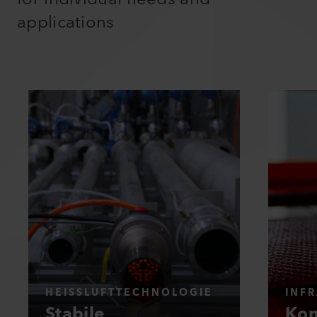
applications
HEISSLUFTTECHNOLOGIE
INF
Stabile
Kon