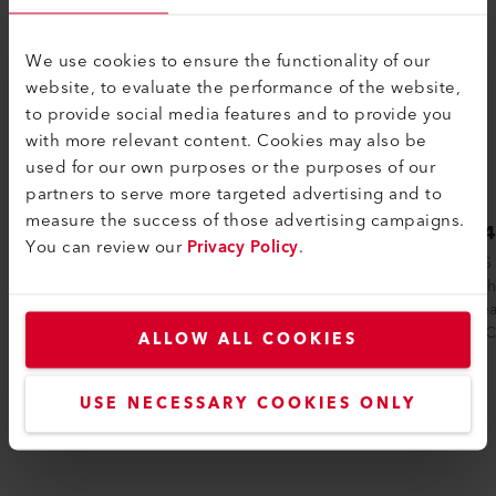
We use cookies to ensure the functionality of our
website, to evaluate the performance of the website,
to provide social media features and to provide you
with more relevant content. Cookies may also be
used for our own purposes or the purposes of our
partners to serve more targeted advertising and to
measure the success of those advertising campaigns.
LHS 41L CLASSIC
LHS 
You can review our
Privacy Policy
.
In unzähligen industriellen
Der LHS 
Produktionsprozessen werden
zahlreic
Heissluftanlagen von Leister eingesetzt.
Zusatzfe
Für besonders hohe...
CLASSIC-
ALLOW ALL COOKIES
USE NECESSARY COOKIES ONLY
Vergleichen