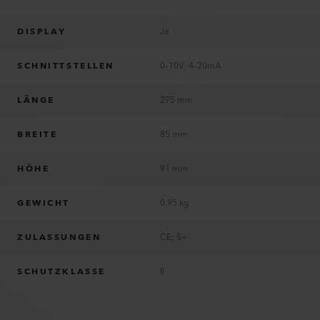
DISPLAY
Ja
SCHNITTSTELLEN
0–10V; 4–20mA
LÄNGE
275 mm
BREITE
85 mm
HÖHE
91 mm
GEWICHT
0.95 kg
ZULASSUNGEN
CE; S+
SCHUTZKLASSE
II