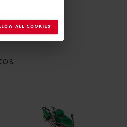
LLOW ALL COOKIES
tos