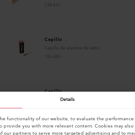
138.817
Cepillo
Cepillo de alambre de latón
155.459
Cepillo
Details
Cepillo de alambre
169.623
e functionality of our website, to evaluate the performance 
to provide you with more relevant content. Cookies may also
f our partners to serve more targeted advertising and to me