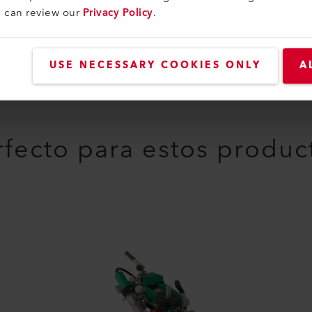
u can review our
Privacy Policy
.
USE NECESSARY COOKIES ONLY
A
rfecto para estos produc