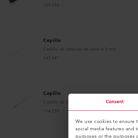
129.656
Cepillo
Cepillo de limpieza de latón ø 3 mm
142.647
Cepillo
Consent
Cepillo de limpieza de latón ø 5 mm
114.239
We use cookies to ensure th
social media features and 
purposes or the purposes o