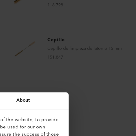
116.798
Cepillo
Cepillo de limpieza de latón ø 15 mm
151.847
About
of the website, to provide
 be used for our own
asure the success of those