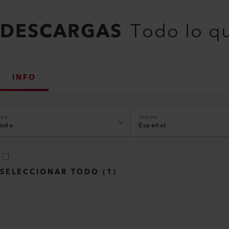
DESCARGAS
Todo lo q
INFO
ipo
Idioma
odo
Español
SELECCIONAR TODO
(
1
)