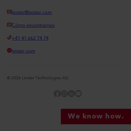
leister@leister.com
Cómo encontrarnos
+41 41 662 74 74
leister.com
©
2026
Leister Technologies AG
Facebook
Instagram
LinkedIn
YouTube
We know how.