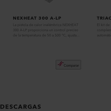
NEXHEAT 300 A-LP
TRIA
La pistola de calor inalámbrica NEXHEAT
El kit d
300 A-LP proporciona un control preciso
compleme
de la temperatura de 50 a 500 °C, ajusta...
automáti
Comparar
DESCARGAS