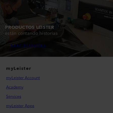
PRODUCTOS LEISTER
están contando historias
Leer historias
myLeister
myLeister Account
Academy
Services
myLeister Apps