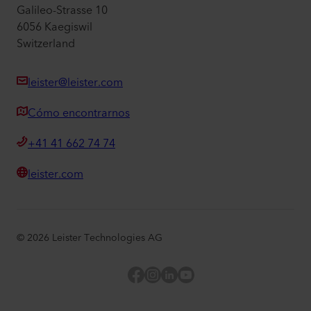
Galileo-Strasse 10
6056 Kaegiswil
Switzerland
leister@leister.com
Cómo encontrarnos
+41 41 662 74 74
leister.com
©
2026
Leister Technologies AG
Facebook
Instagram
LinkedIn
YouTube