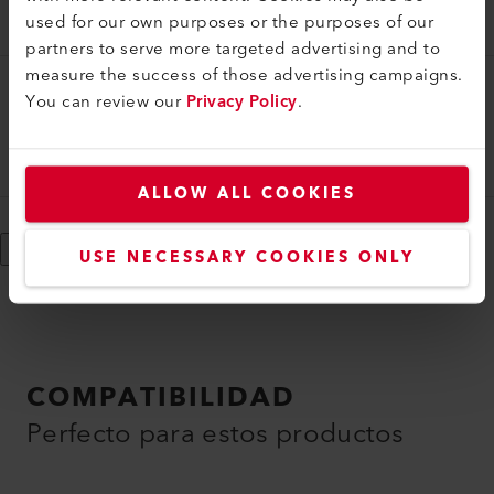
used for our own purposes or the purposes of our
117.582
partners to serve more targeted advertising and to
measure the success of those advertising campaigns.
You can review our
Privacy Policy
.
Elemento calefactor
Elemento calefactor, 230V/1kW
117.585
ALLOW ALL COOKIES
Mostrar más
USE NECESSARY COOKIES ONLY
COMPATIBILIDAD
Perfecto para estos productos