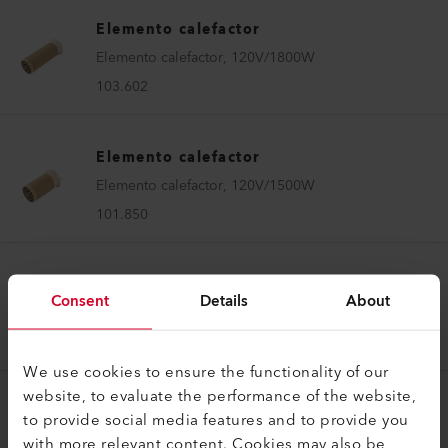
Elemento calefactor
Elemento calefactor, 120V/1800W
103.602
Elemento calefactor
Elemento calefactor, 120V/1500W
101.850
Elemento calefactor
Consent
Details
About
Elemento calefactor, 230V/1800W
115.513
We use cookies to ensure the functionality of our
website, to evaluate the performance of the website,
Elemento calefactor
to provide social media features and to provide you
Elemento calefactor, 120V/1kW
with more relevant content. Cookies may also be