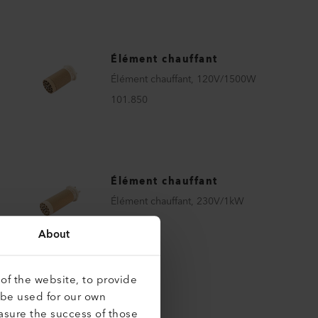
Élément chauffant
Élément chauffant, 120V/1500W
101.850
Élément chauffant
Élément chauffant, 230V/1kW
117.585
About
of the website, to provide
 be used for our own
asure the success of those