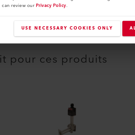
u can review our
Privacy Policy
.
USE NECESSARY COOKIES ONLY
A
it pour ces produits