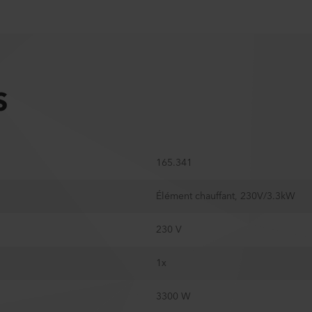
S
165.341
Élément chauffant, 230V/3.3kW
230 V
1x
3300 W