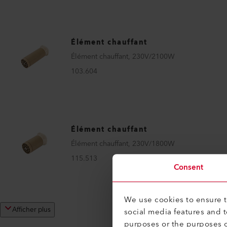
Élément chauffant
Élément chauffant, 230V/2100W
103.604
Élément chauffant
Élément chauffant, 230V/1800W
115.513
Consent
We use cookies to ensure th
Afficher plus
social media features and 
purposes or the purposes o