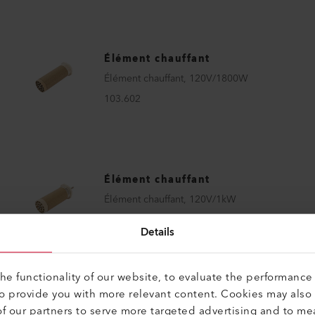
Élément chauffant
Élément chauffant, 120V/1800W
103.602
Élément chauffant
Élément chauffant, 120V/1kW
117.582
Details
e functionality of our website, to evaluate the performance 
to provide you with more relevant content. Cookies may also
f our partners to serve more targeted advertising and to me