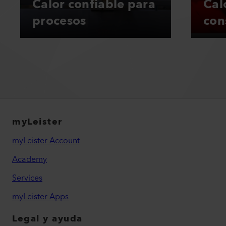
Calor confiable para
Cal
procesos
con
myLeister
myLeister Account
Academy
Services
myLeister Apps
Legal y ayuda