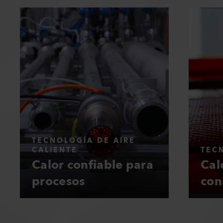
TECNOLOGÍA DE AIRE
CALIENTE
TEC
Calor confiable para
Cal
procesos
con