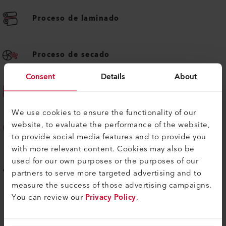
Proceso de laminado
Proceso de secado
Consent
Details
About
Retracción de láminas
We use cookies to ensure the functionality of our
website, to evaluate the performance of the website,
Proceso de esterilización
to provide social media features and to provide you
with more relevant content. Cookies may also be
used for our own purposes or the purposes of our
Proceso de recubrimiento
partners to serve more targeted advertising and to
measure the success of those advertising campaigns.
You can review our
Privacy Policy
.