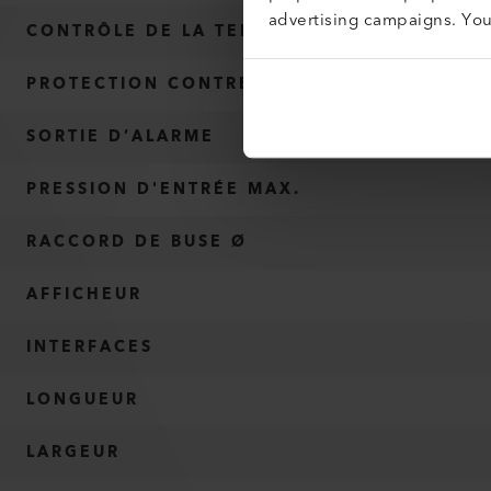
advertising campaigns. Yo
CONTRÔLE DE LA TEMPÉRATURE DE L’AIR
PROTECTION CONTRE LA SURCHAUFFE
SORTIE D’ALARME
PRESSION D'ENTRÉE MAX.
RACCORD DE BUSE Ø
AFFICHEUR
INTERFACES
LONGUEUR
LARGEUR