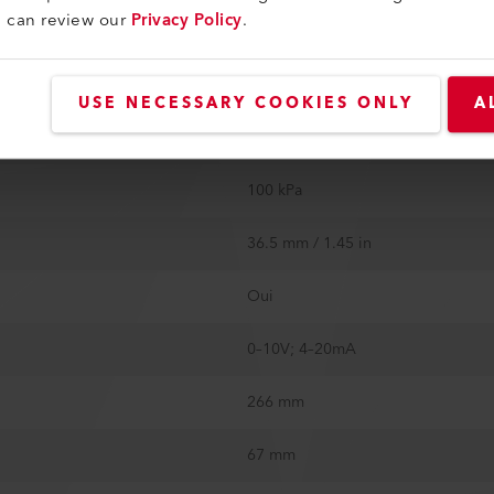
u can review our
Privacy Policy
.
Boucle fermée
Oui
USE NECESSARY COOKIES ONLY
A
Contact normalement ouvert
100 kPa
36.5 mm / 1.45 in
Oui
0–10V; 4–20mA
266 mm
67 mm