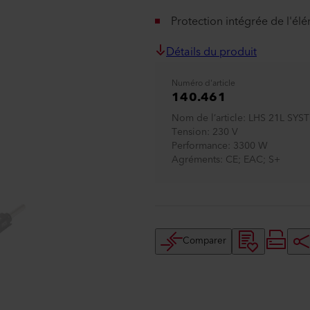
Protection intégrée de l'élé
Détails du produit
Numéro d'article
140.461
Nom de l’article
LHS 21L SYS
Tension
230 V
Performance
3300 W
Agréments
CE; EAC; S+
Comparer