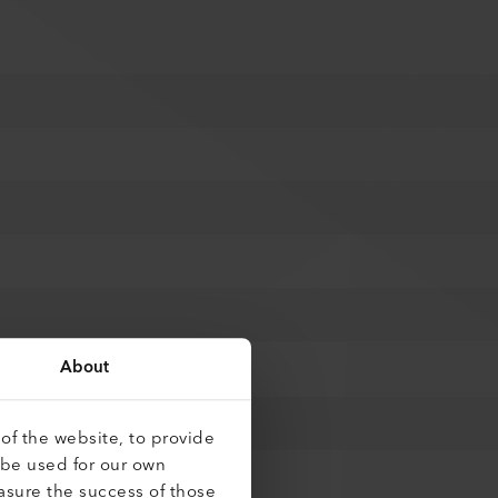
About
of the website, to provide
 be used for our own
asure the success of those