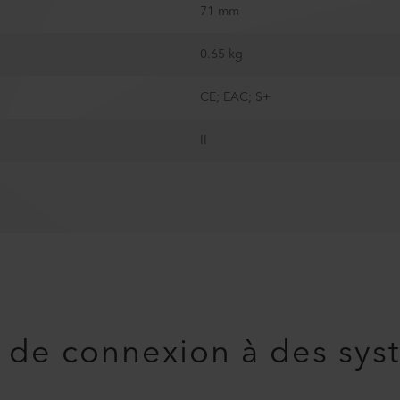
71 mm
0.65 kg
CE; EAC; S+
II
té de connexion à des sy