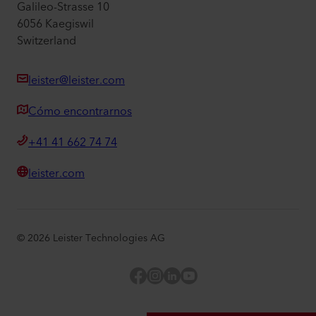
Galileo-Strasse 10
6056 Kaegiswil
Switzerland
leister@leister.com
Cómo encontrarnos
+41 41 662 74 74
leister.com
©
2026
Leister Technologies AG
Facebook
Instagram
LinkedIn
YouTube