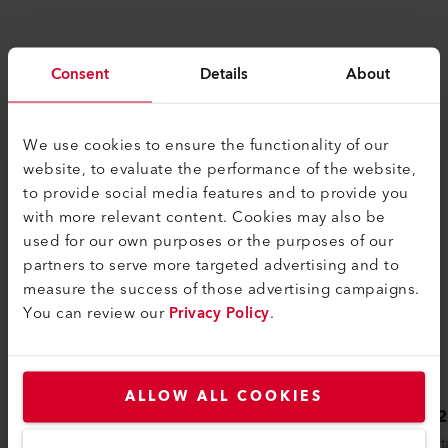
Consent
Details
About
COMPATIBILIDAD
Perfecto para estos productos
We use cookies to ensure the functionality of our
website, to evaluate the performance of the website,
to provide social media features and to provide you
with more relevant content. Cookies may also be
used for our own purposes or the purposes of our
partners to serve more targeted advertising and to
measure the success of those advertising campaigns.
You can review our
Privacy Policy
.
ALLOW ALL COOKIES
NEXHEAT 300 A-LP
LHS 
La pistola de calor inalámbrica NEXHEAT
El calen