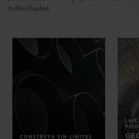
individuales
LA C
PRI
GEO
CONSTRUYA SIN LÍMITES