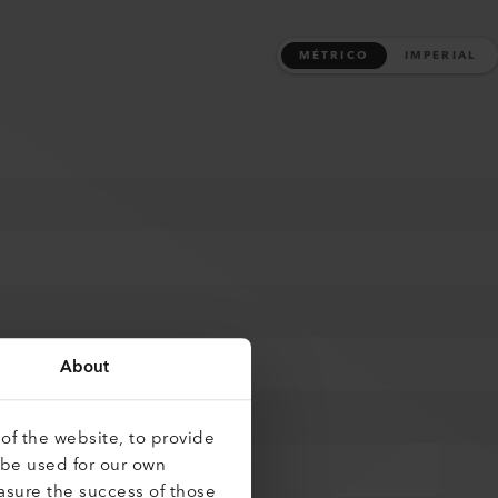
MÉTRICO
IMPERIAL
About
of the website, to provide
 be used for our own
asure the success of those