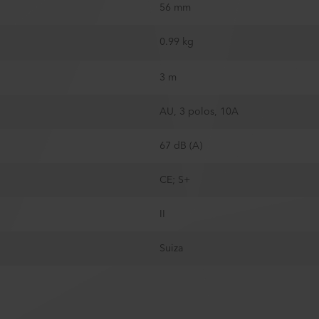
56 mm
0.99 kg
3 m
AU, 3 polos, 10A
67 dB (A)
CE; S+
II
Suiza