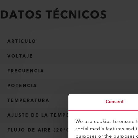
DATOS TÉCNICOS
ARTÍCULO
VOLTAJE
FRECUENCIA
POTENCIA
TEMPERATURA
Consent
AJUSTE DE LA TEMPERATURA SIN ESCALAS
We use cookies to ensure th
social media features and 
FLUJO DE AIRE (20°C)
purposes or the purposes o