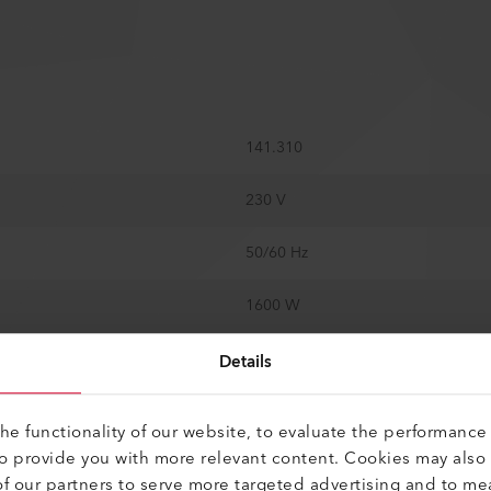
141.310
230 V
50/60 Hz
1600 W
40 - 700 °C
Details
Sí
e functionality of our website, to evaluate the performance 
to provide you with more relevant content. Cookies may also
240 l/min
f our partners to serve more targeted advertising and to me