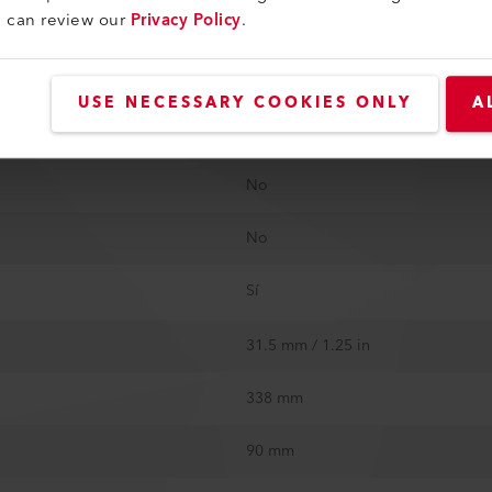
u can review our
Privacy Policy
.
S
Sí
3000 Pa
USE NECESSARY COOKIES ONLY
A
No
No
No
Sí
31.5 mm / 1.25 in
338 mm
90 mm