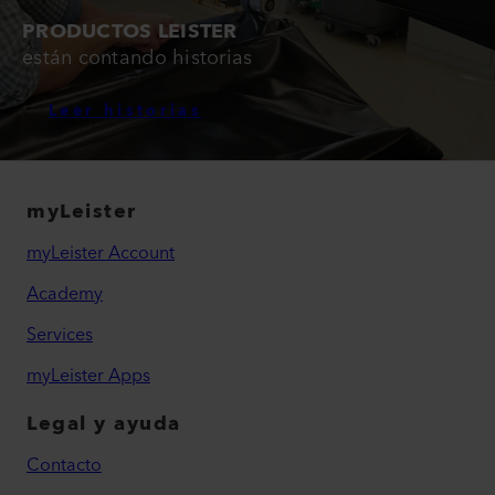
PRODUCTOS LEISTER
están contando historias
Leer historias
myLeister
myLeister Account
Academy
Services
myLeister Apps
Legal y ayuda
Contacto