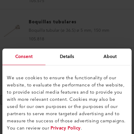
105.575
Boquillas tubulares
Boquilla tubular (ø 36.5) ø 5 mm, 150 mm
105.818
Consent
Details
About
Boquillas tubulares
Boquilla tubular (ø 36.5) ø 5 mm, 45 mm
We use cookies to ensure the functionality of our
105.819
website, to evaluate the performance of the website,
to provide social media features and to provide you
with more relevant content. Cookies may also be
Mostrar más
used for our own purposes or the purposes of our
partners to serve more targeted advertising and to
measure the success of those advertising campaigns.
You can review our
Privacy Policy
.