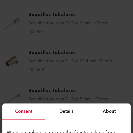
Boquillas tubulares
Boquilla tubular (ø 36.5) ø 9 mm, 102 mm
105.455
Boquillas tubulares
Boquilla tubular (ø 31.5) ø 25.4 mm, 20 mm
105.509
Boquillas tubulares
Boquilla tubular (ø 21.3) ø 5 mm, 150 mm
105.567
Consent
Details
About
Boquillas tubulares
We use cookies to ensure the functionality of our