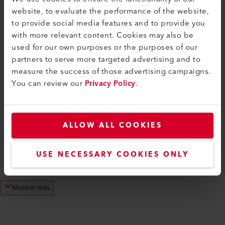
Boquilla tubular (ø 31.5) ø 5 mm, 100 mm
website, to evaluate the performance of the website,
105.575
to provide social media features and to provide you
with more relevant content. Cookies may also be
used for our own purposes or the purposes of our
Boquillas tubulares
partners to serve more targeted advertising and to
measure the success of those advertising campaigns.
Boquilla tubular (ø 36.5) ø 5 mm, 150 mm
You can review our
Privacy Policy
.
105.818
Boquillas tubulares
ALLOW ALL COOKIES
Boquilla tubular (ø 36.5) ø 5 mm, 45 mm
105.819
USE NECESSARY COOKIES ONLY
Mostrar más