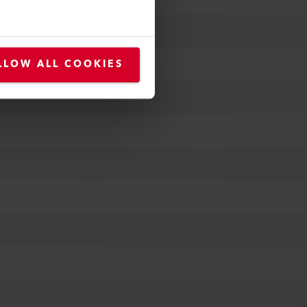
IB; PVC; TPE; TPO; TPU
LLOW ALL COOKIES