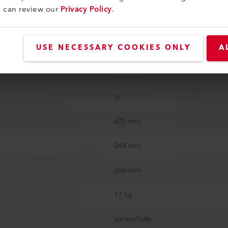
u can review our
Privacy Policy
.
TURA
40 mm
Bitumen; ECB; EPDM; EVA; FPO; P
USE NECESSARY COOKIES ONLY
A
Sí
Sí
475 mm
244 mm
260 mm
17 kg
sin enchufe