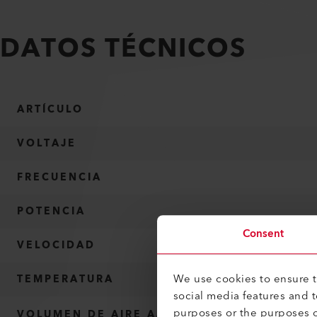
DATOS TÉCNICOS
ARTÍCULO
VOLTAJE
FRECUENCIA
POTENCIA
Consent
VELOCIDAD
We use cookies to ensure th
TEMPERATURA
social media features and 
purposes or the purposes o
VOLUMEN DE AIRE AJUSTABLE