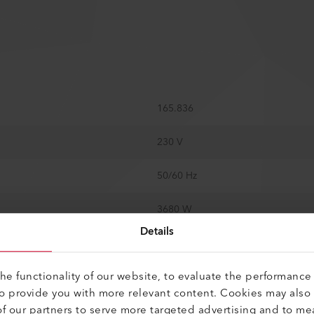
165.836
230 V
50/60 Hz
3680 W
Details
1 - 10 m/min
e functionality of our website, to evaluate the performance 
100 - 620 °C
to provide you with more relevant content. Cookies may also
f our partners to serve more targeted advertising and to me
Sí