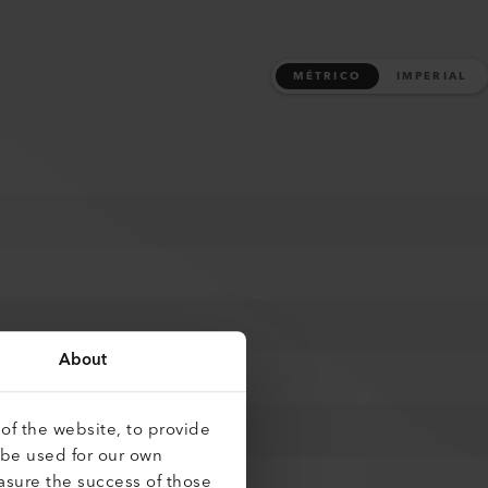
MÉTRICO
IMPERIAL
About
of the website, to provide
 be used for our own
asure the success of those