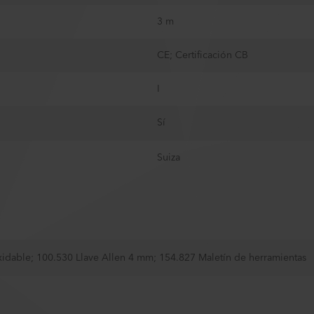
3 m
CE; Certificación CB
I
Sí
Suiza
xidable
;
100.530 Llave Allen 4 mm
;
154.827 Maletín de herramientas