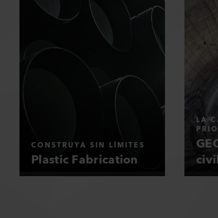
LA C
PRI
GEO
CONSTRUYA SIN LÍMITES
Plastic Fabrication
civi