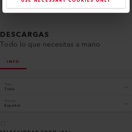
USE NECESSARY COOKIES ONLY
DESCARGAS
Todo lo que necesitas a mano
INFO
Tipo
Todo
Idioma
Español