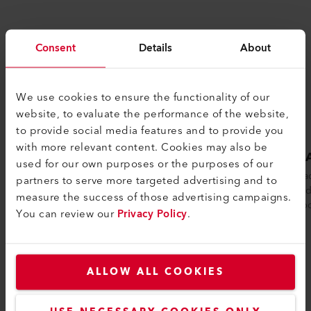
Consent
Details
About
We use cookies to ensure the functionality of our
website, to evaluate the performance of the website,
to provide social media features and to provide you
with more relevant content. Cookies may also be
VARIANT 704
VARI
used for our own purposes or the purposes of our
La VARIANT 704 es perfecta para soldar
La solda
partners to serve more targeted advertising and to
cintas antivandálicas, proporcionando una
versatili
measure the success of those advertising campaigns.
alineación precisa y soldaduras de...
doble bo
You can review our
Privacy Policy
.
ALLOW ALL COOKIES
Comparar