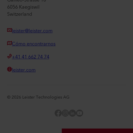
Galileo-Strasse 10
6056 Kaegiswil
Switzerland
leister@leister.com
Cómo encontrarnos
+41 41 662 74 74
leister.com
©
2026
Leister Technologies AG
Facebook
Instagram
LinkedIn
YouTube