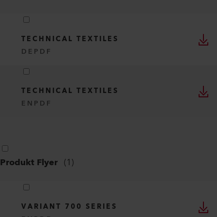
MANUFACTURE OF TRUCK
TARPAULINS
DE
PDF
Marktsegment-Broschüre
(
2
)
TECHNICAL TEXTILES
DE
PDF
TECHNICAL TEXTILES
EN
PDF