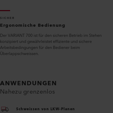
Mühelose Umstellung von Überlapp auf
Band
Die modulare Bauweise ermöglicht den mühelosen Wechsel
von Überlapp- zu Bandschweissen und bietet damit grosse
Flexibilität für verschiedene Anwendungen wie Lkw-Planen,
Zelte und Banner.
SICHER
Ergonomische Bedienung
Der VARIANT 700 ist für den sicheren Betrieb im Stehen
konzipiert und gewährleistet effiziente und sichere
Arbeitsbedingungen für den Bediener beim
Überlappschweissen.