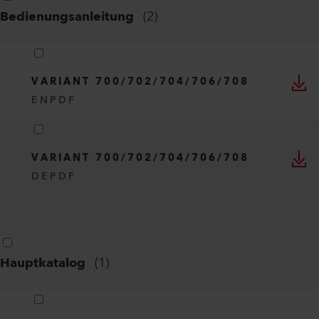
Sprache
Deutsch
ALLE AUSWÄHLEN
(
13
)
Bedienungsanleitung
(
2
)
VARIANT 700/702/704/706/708
EN
PDF
VARIANT 700/702/704/706/708