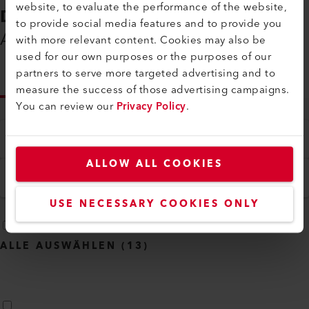
Bandabrollvorrichtung ...
gleichzeit
website, to evaluate the performance of the website,
to provide social media features and to provide you
with more relevant content. Cookies may also be
used for our own purposes or the purposes of our
Vergleichen
partners to serve more targeted advertising and to
measure the success of those advertising campaigns.
You can review our
Privacy Policy
.
ALLOW ALL COOKIES
DOWNLOADS
Alles, was Sie benötigen
USE NECESSARY COOKIES ONLY
INFO
Typ
Alle