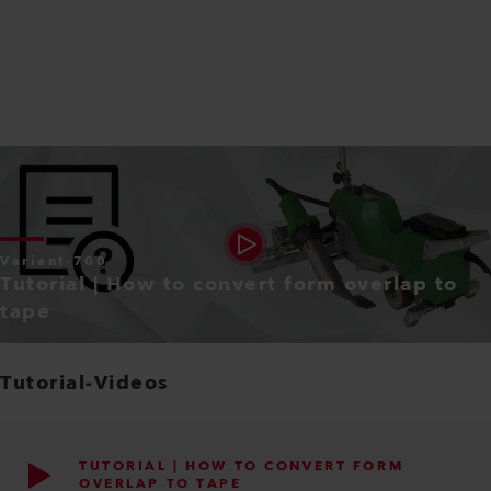
EN
PDF
CERTIFICATION OVERVIEW -
VARIANT 700 / 702 / 704 / 706 /
708
EN
PDF