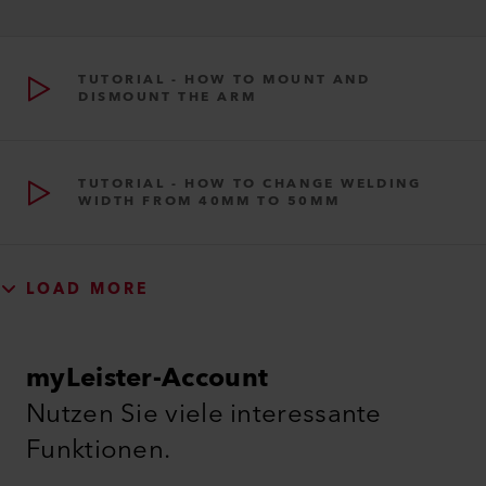
Variant-700
Tutorial | How to convert form overlap to
tape
Tutorial-Videos
TUTORIAL | HOW TO CONVERT FORM
OVERLAP TO TAPE
TUTORIAL - HOW TO MOUNT AND
DISMOUNT THE ARM
TUTORIAL - HOW TO CHANGE WELDING
WIDTH FROM 40MM TO 50MM