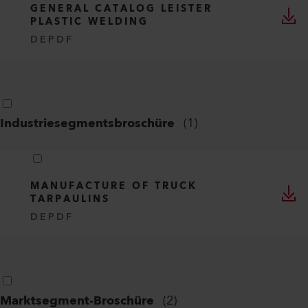
DE
PDF
Hauptkatalog
(
1
)
GENERAL CATALOG LEISTER
PLASTIC WELDING
DE
PDF
Industriesegmentsbroschüre
(
1
)