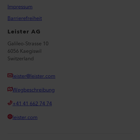
myLeister Apps
Rechtliches und Hilfe
Kontakt
Händler finden
AGB - Allgemeine Geschäftsbedingungen
Datenschutzerklärung
Impressum
Barrierefreiheit
Leister AG
Galileo-Strasse 10
6056 Kaegiswil
Switzerland