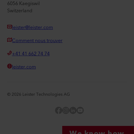
6056 Kaegiswil
Switzerland
leister@leister.com
Comment nous trouver
+41 41 662 74 74
leister.com
©
2026
Leister Technologies AG
Facebook
Instagram
LinkedIn
YouTube
We know how.