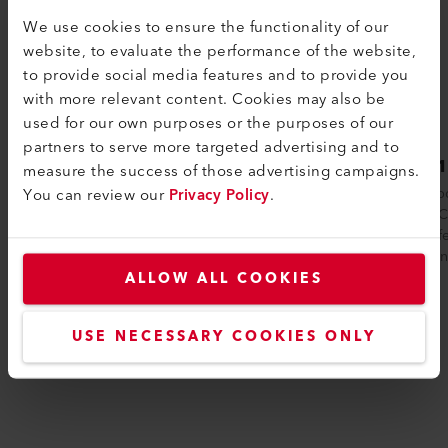
We use cookies to ensure the functionality of our
website, to evaluate the performance of the website,
to provide social media features and to provide you
with more relevant content. Cookies may also be
used for our own purposes or the purposes of our
partners to serve more targeted advertising and to
LHS 15 PREMIUM
LHS 
measure the success of those advertising campaigns.
You can review our
Privacy Policy
.
Le réchauffeur d'air compact LHS 15
Par rapp
PREMIUM fournit jusqu'à 650°C d'air
CLASSIC
chaud, tout comme le LHS 15 CLASSIC.
réchauff
Cependant, ...
étendu 
ALLOW ALL COOKIES
USE NECESSARY COOKIES ONLY
Comparer