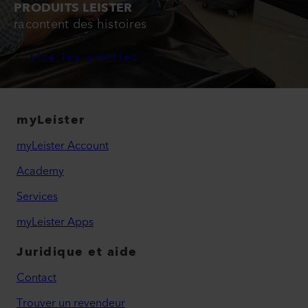
PRODUITS LEISTER
racontent des histoires
Lire les articles
myLeister
myLeister Account
Academy
Services
myLeister Apps
Juridique et aide
Contact
Trouver un revendeur