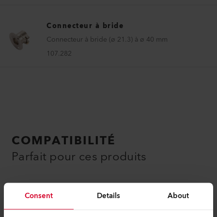
Connecteur à bride
Connecteur à bride (ø 21.3) à ø 40 mm
107.282
COMPATIBILITÉ
Parfait pour ces produits
Consent
Details
About