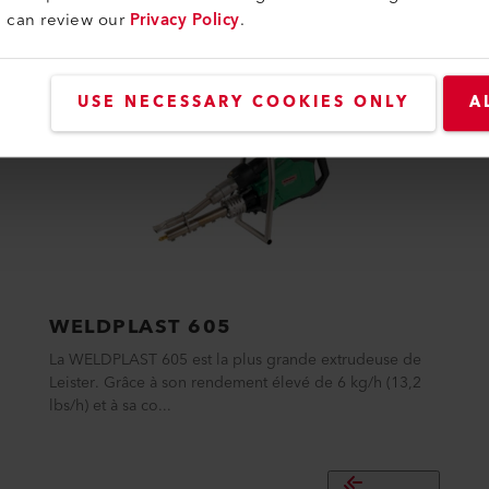
u can review our
Privacy Policy
.
USE NECESSARY COOKIES ONLY
A
WELDPLAST 605
La WELDPLAST 605 est la plus grande extrudeuse de
Leister. Grâce à son rendement élevé de 6 kg/h (13,2
lbs/h) et à sa co...