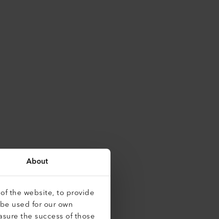
About
of the website, to provide
 be used for our own
asure the success of those