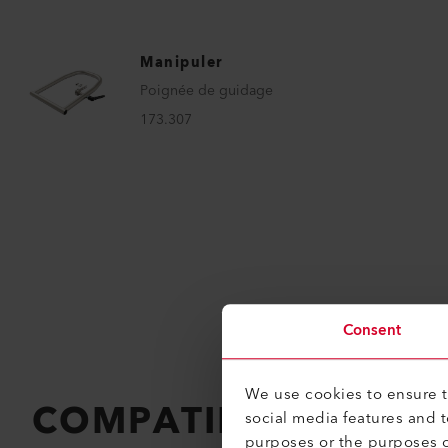
Manipuler
Poignée de guidage
173.307
Consent
We use cookies to ensure th
COMPATIBILITÉ
Parfa
social media features and 
purposes or the purposes o