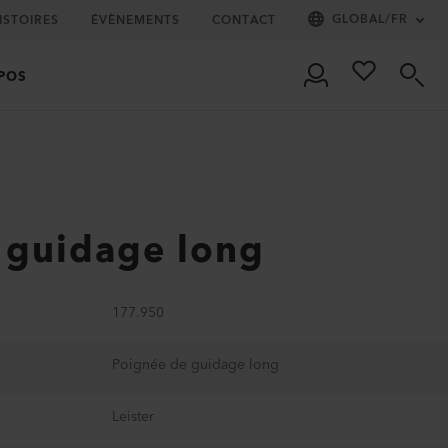
GLOBAL
/
FR
ISTOIRES
ÉVÈNEMENTS
CONTACT
POS
 guidage long
177.950
Poignée de guidage long
Leister