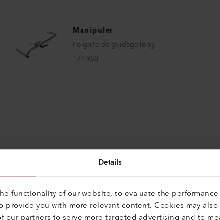
Manipuler
Poignée de guidage long
177.950
Details
e functionality of our website, to evaluate the performance 
it pour ces produits
to provide you with more relevant content. Cookies may also
f our partners to serve more targeted advertising and to me