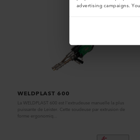
advertising campaigns. Yo
WELDPLAST 600
La WELDPLAST 600 est l'extrudeuse manuelle la plus
puissante de Leister. Cette soudeuse par extrusion de
forme ergonomiq...