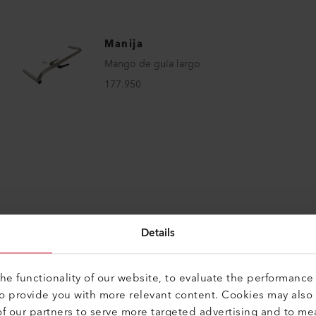
Manija
Mango de guía largo
177.950
Details
e functionality of our website, to evaluate the performance 
rfecto para estos produc
to provide you with more relevant content. Cookies may also
f our partners to serve more targeted advertising and to me