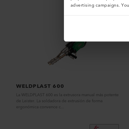
advertising campaigns. Yo
WELDPLAST 600
La WELDPLAST 600 es la extrusora manual más potente
de Leister. La soldadora de extrusión de forma
ergonómica convence c...