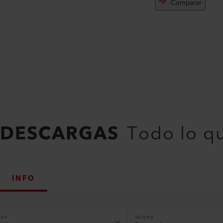
Comparar
DESCARGAS
Todo lo q
INFO
ipo
Idioma