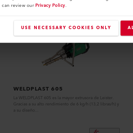
u can review our
Privacy Policy
.
USE NECESSARY COOKIES ONLY
A
WELDPLAST 605
La WELDPLAST 605 es la mayor extrusora de Leister.
Gracias a su alto rendimiento de 6 kg/h (13,2 libras/h) y
a su diseño...