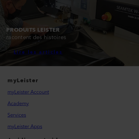
PRODUITS LEISTER
racontent des histoires
Lire les articles
myLeister
myLeister Account
Academy
Services
myLeister Apps