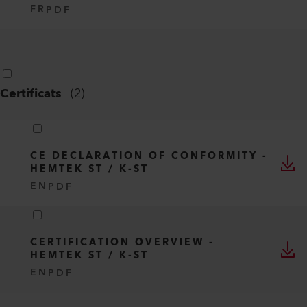
FR
PDF
Certificats
(
2
)
CE DECLARATION OF CONFORMITY -
HEMTEK ST / K-ST
EN
PDF
CERTIFICATION OVERVIEW -
HEMTEK ST / K-ST
EN
PDF