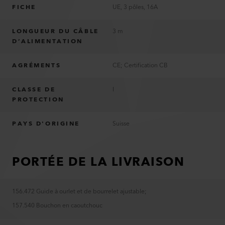
FICHE
UE, 3 pôles, 16A
LONGUEUR DU CÂBLE
3 m
D’ALIMENTATION
AGRÉMENTS
CE; Certification CB
CLASSE DE
I
PROTECTION
PAYS D'ORIGINE
Suisse
PORTÉE DE LA LIVRAISON
156.472 Guide à ourlet et de bourrelet ajustable
;
157.540 Bouchon en caoutchouc