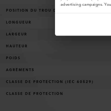
advertising campaigns. Yo
POSITION DU TROU DU PYROMÈTRE
LONGUEUR
LARGEUR
HAUTEUR
POIDS
AGRÉMENTS
CLASSE DE PROTECTION (IEC 60529)
CLASSE DE PROTECTION