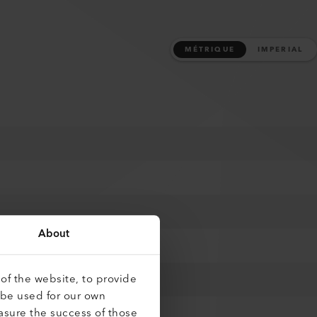
MÉTRIQUE
IMPERIAL
About
of the website, to provide
 be used for our own
asure the success of those