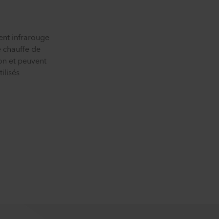
ent infrarouge
 chauffe de
ion et peuvent
ilisés