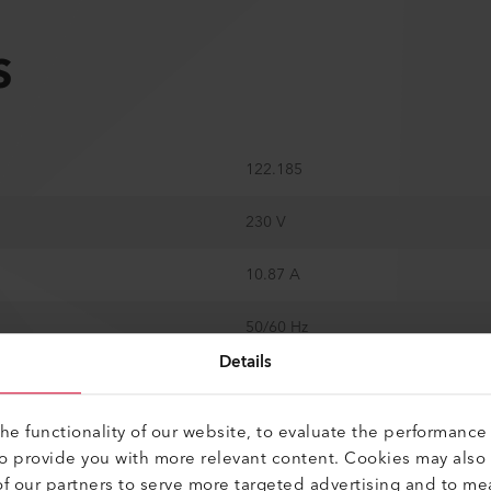
S
122.185
230 V
10.87 A
50/60 Hz
Details
2500 W
e functionality of our website, to evaluate the performance 
40 kW/m²
to provide you with more relevant content. Cookies may also
f our partners to serve more targeted advertising and to me
500 °C