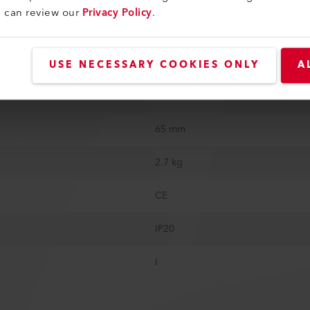
u can review our
Privacy Policy
.
Standard
496 mm
USE NECESSARY COOKIES ONLY
A
123 mm
65 mm
2.7 kg
CE
IP20
I