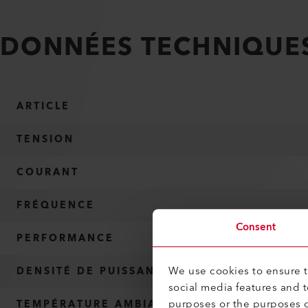
DONNÉES TECHNIQUE
ARTICLE
TENSION
COURANT
FRÉQUENCE
Consent
PERFORMANCE
We use cookies to ensure th
DENSITÉ DE PUISSANCE
social media features and 
purposes or the purposes o
TEMPÉRATURE AMBIANTE MAX.