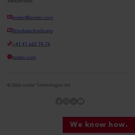
Switzerland
leister@leister.com
Wegbeschreibung
+41 41 662 74 74
leister.com
©
2026
Leister Technologies AG
Facebook
Instagram
LinkedIn
YouTube
We know how.