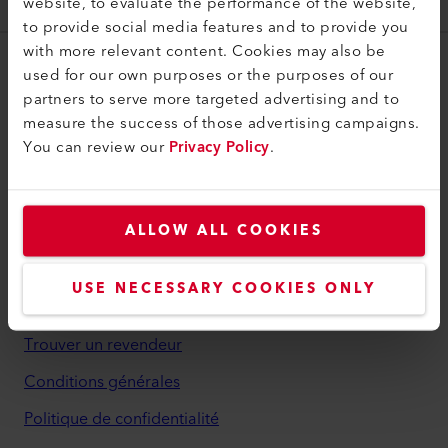
website, to evaluate the performance of the website,
106.175
to provide social media features and to provide you
with more relevant content. Cookies may also be
used for our own purposes or the purposes of our
myLeister
partners to serve more targeted advertising and to
myLeister Account
measure the success of those advertising campaigns.
You can review our
Privacy Policy
.
Academy
Services
myLeister Apps
ALLOW ALL COOKIES
Juridique et aide
USE NECESSARY COOKIES ONLY
Contact
Trouver un revendeur
Conditions générales
Politique de confidentialité