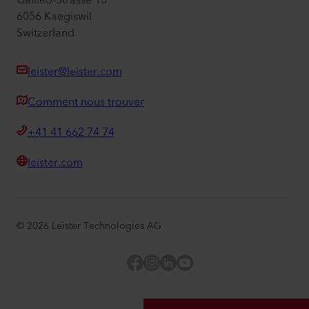
Galileo-Strasse 10
6056 Kaegiswil
Switzerland
leister@leister.com
Comment nous trouver
+41 41 662 74 74
leister.com
©
2026
Leister Technologies AG
Facebook
Instagram
LinkedIn
YouTube