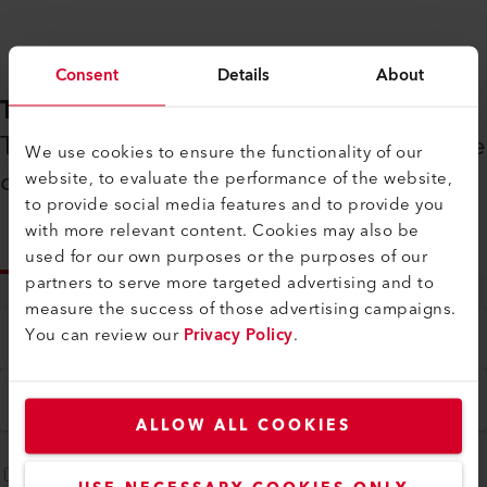
Consent
Details
About
TÉLÉCHARGEMENTS
Tout ce dont vous avez besoin à portée
We use cookies to ensure the functionality of our
de main
website, to evaluate the performance of the website,
to provide social media features and to provide you
with more relevant content. Cookies may also be
INFOS
used for our own purposes or the purposes of our
partners to serve more targeted advertising and to
measure the success of those advertising campaigns.
You can review our
Privacy Policy
.
Type
Tout
Langue
Français
ALLOW ALL COOKIES