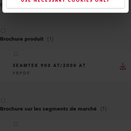
USE NECESSARY COOKIES ONLY
TOUT SÉLECTIONNER
(
9
)
Brochure produit
(
1
)
SEAMTEK 900 AT/2000 AT
FR
PDF
Brochure sur les segments de marché
(
1
)