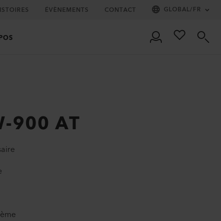
GLOBAL
/
FR
ISTOIRES
ÉVÈNEMENTS
CONTACT
POS
-900 AT
aire
e
blème