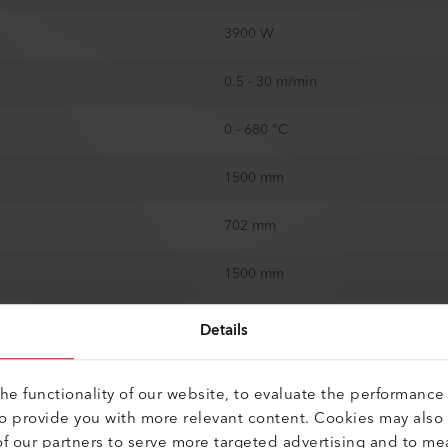
3900 W
0.5 - 30 m/min
0 - 680 °C
1500 mm
702 mm
1500 mm
238 kg
Details
sans fiche
e functionality of our website, to evaluate the performance 
to provide you with more relevant content. Cookies may also
2 m
f our partners to serve more targeted advertising and to me