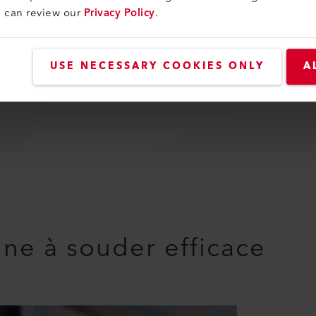
u can review our
Privacy Policy
.
CE
I
USE NECESSARY COOKIES ONLY
A
Suisse
ne à souder efficace