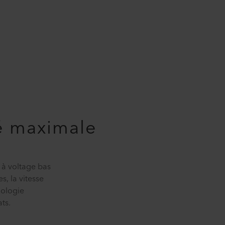
té maximale
 à voltage bas
s, la vitesse
nologie
ts.