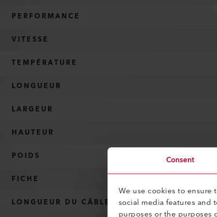
PERFORMANCE
VITESSE
TEMPÉRATURE
LONGUEUR
LARGEUR
HAUTEUR
POIDS
Consent
FICHE
We use cookies to ensure th
social media features and 
LONGUEUR DU CÂBLE D’ALIMENTATION
purposes or the purposes o