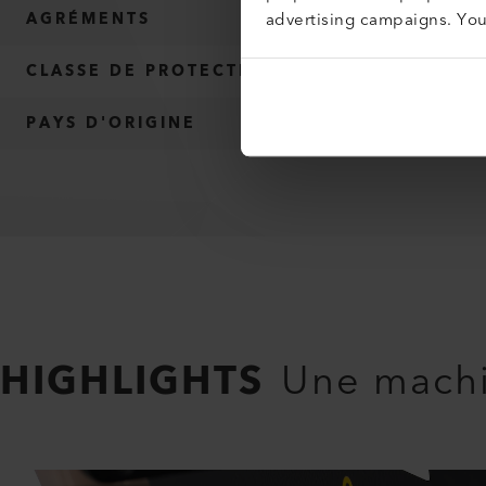
advertising campaigns. Yo
AGRÉMENTS
CLASSE DE PROTECTION
PAYS D'ORIGINE
HIGHLIGHTS
Une machi