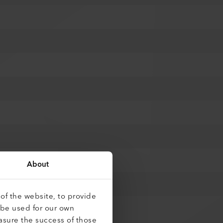
About
of the website, to provide
 be used for our own
asure the success of those