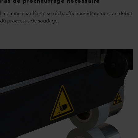
Pas de préchauffage nécessaire
La panne chauffante se réchauffe immédiatement au début
du processus de soudage.