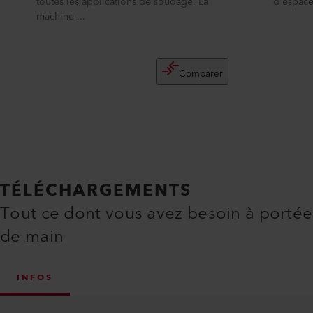
toutes les applications de soudage. La
d'espace
machine,...
Comparer
TÉLÉCHARGEMENTS
Tout ce dont vous avez besoin à portée
de main
INFOS