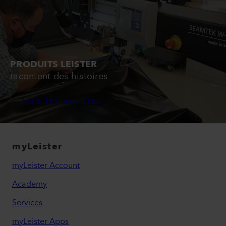
PRODUITS LEISTER
racontent des histoires
Lire les articles
myLeister
myLeister Account
Academy
Services
myLeister Apps