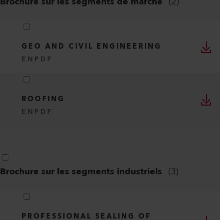
Brochure sur les segments de marché
(
2
)
GEO AND CIVIL ENGINEERING
EN
PDF
ROOFING
EN
PDF
Brochure sur les segments industriels
(
3
)
PROFESSIONAL SEALING OF