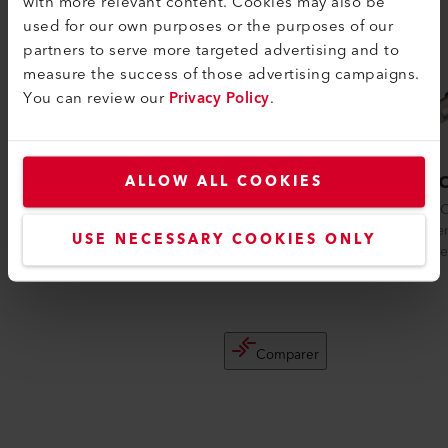
with more relevant content. Cookies may also be
used for our own purposes or the purposes of our
partners to serve more targeted advertising and to
measure the success of those advertising campaigns.
You can review our
Privacy Policy
.
VARIMAT 300
TRIA
ALLOW ALL COOKIES
La machine automatique à souder les toits
Le TRIAC
VARIMAT 300 de Leister garantit la
intellig
USE NECESSARY COOKIES ONLY
sécurité du processus lors du soudage
moulage d
de...
Comparer