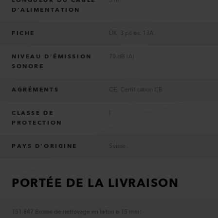
LONGUEUR DU CÂBLE
3 m
D’ALIMENTATION
FICHE
UK, 3 pôles, 13A
NIVEAU D’ÉMISSION
70 dB (A)
SONORE
AGRÉMENTS
CE; Certification CB
CLASSE DE
I
PROTECTION
PAYS D'ORIGINE
Suisse
PORTÉE DE LA LIVRAISON
151.847 Brosse de nettoyage en laiton ø 15 mm
;