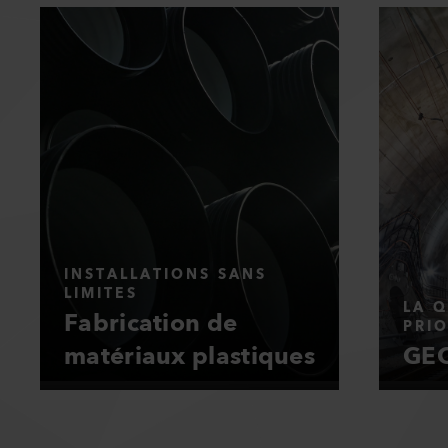
INSTALLATIONS SANS
LIMITES
LA Q
Fabrication de
PRIO
matériaux plastiques
GEO