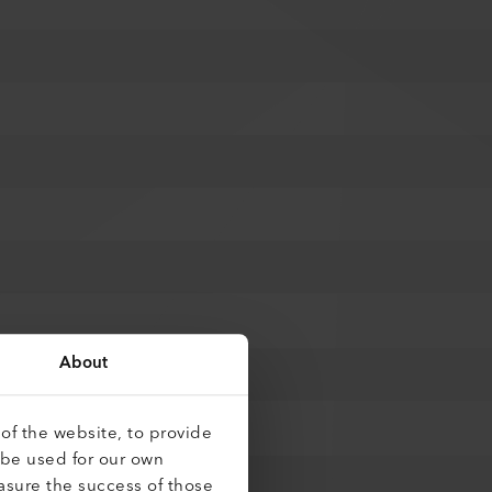
About
of the website, to provide
 be used for our own
asure the success of those