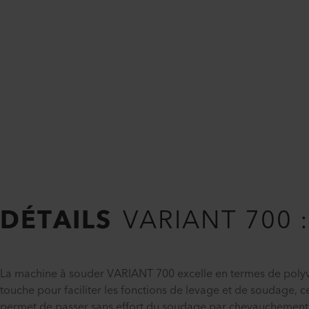
DÉTAILS
VARIANT 700 : 
La machine à souder VARIANT 700 excelle en termes de polyval
touche pour faciliter les fonctions de levage et de soudage, ce
permet de passer sans effort du soudage par chevauchement a