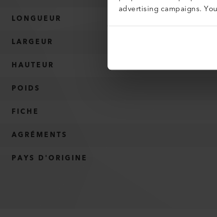
advertising campaigns. Yo
LONGUEUR
LARGEUR
HAUTEUR
POIDS
FICHE
AGRÉMENTS
PAYS D'ORIGINE