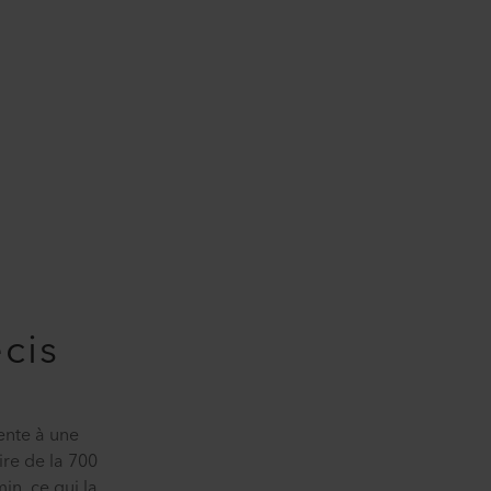
cis
ente à une
ire de la 700
n, ce qui la