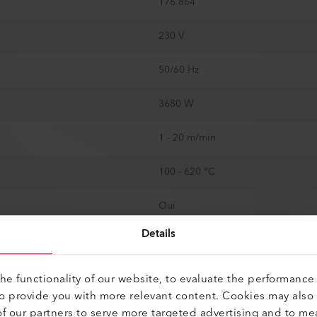
176.864
230 V
50/60 Hz
3680 W
1 - 20 m/min
100 - 620 °C
Oui
Details
20 mm
Non
e functionality of our website, to evaluate the performance 
to provide you with more relevant content. Cookies may also
Oui
f our partners to serve more targeted advertising and to me