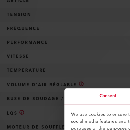
ARTICLE
TENSION
FRÉQUENCE
PERFORMANCE
VITESSE
TEMPÉRATURE
VOLUME D’AIR RÉGLABLE
Consent
BUSE DE SOUDAGE / LARGEUR DE SOUDURE
LQS
We use cookies to ensure th
social media features and 
MOTEUR DE SOUFFLERIE SANS BALAIS
purposes or the purposes o