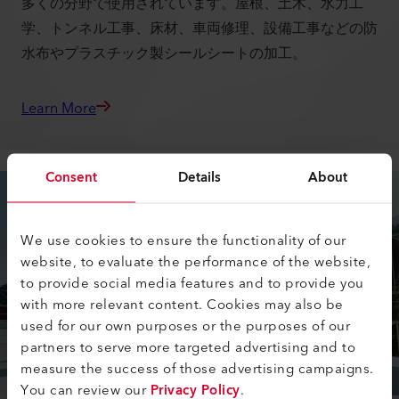
多くの分野で使用されています。屋根、土木、水力工
学、トンネル工事、床材、車両修理、設備工事などの防
水布やプラスチック製シールシートの加工。
Learn More
Consent
Details
About
We use cookies to ensure the functionality of our
website, to evaluate the performance of the website,
to provide social media features and to provide you
with more relevant content. Cookies may also be
used for our own purposes or the purposes of our
partners to serve more targeted advertising and to
measure the success of those advertising campaigns.
You can review our
Privacy Policy
.