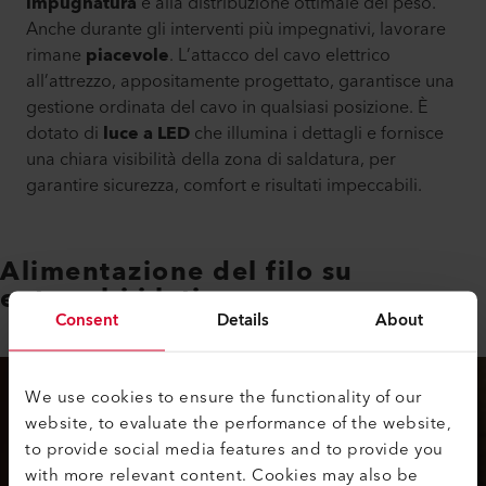
impugnatura
e alla distribuzione ottimale del peso.
Anche durante gli interventi più impegnativi, lavorare
rimane
piacevole
. L’attacco del cavo elettrico
all’attrezzo, appositamente progettato, garantisce una
gestione ordinata del cavo in qualsiasi posizione. È
dotato di
luce a LED
che illumina i dettagli e fornisce
una chiara visibilità della zona di saldatura, per
garantire sicurezza, comfort e risultati impeccabili.
Alimentazione del filo su
entrambi i lati
Consent
Details
About
We use cookies to ensure the functionality of our
website, to evaluate the performance of the website,
to provide social media features and to provide you
with more relevant content. Cookies may also be