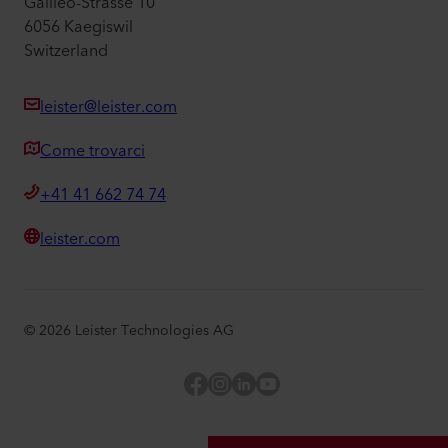
Galileo-Strasse 10
6056 Kaegiswil
Switzerland
leister@leister.com
Come trovarci
+41 41 662 74 74
leister.com
©
2026
Leister Technologies AG
Facebook
Instagram
LinkedIn
YouTube