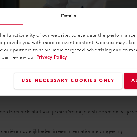
Details
e functionality of our website, to evaluate the performance 
to provide you with more relevant content. Cookies may also
tudeert of je hebt je studie elektrotechni
f our partners to serve more targeted advertising and to me
u can review our
Privacy Policy
.
chnologie, productietechniek, logistiek 
e bij ons aan het juiste adres.
USE NECESSARY COOKIES ONLY
A
 enkele maanden bij de Leister Groep lopen of uw scriptie schr
en boeiende start van je carrière na je afstuderen en wil je v
 carrièremogelijkheden in een internationale omgeving.