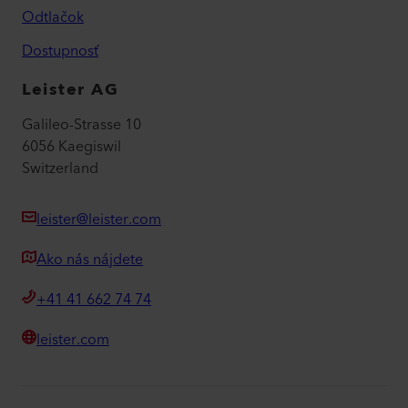
Odtlačok
Dostupnosť
Leister AG
Galileo-Strasse 10
6056 Kaegiswil
Switzerland
leister@leister.com
Ako nás nájdete
+41 41 662 74 74
leister.com