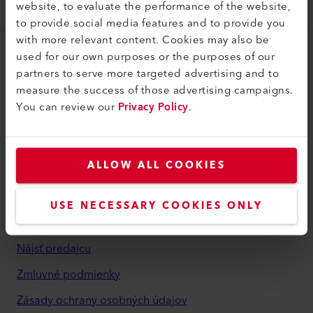
website, to evaluate the performance of the website,
to provide social media features and to provide you
with more relevant content. Cookies may also be
used for our own purposes or the purposes of our
myLeister
partners to serve more targeted advertising and to
Účet myLeister
measure the success of those advertising campaigns.
You can review our
Privacy Policy
.
Akadémia
Služby
Aplikácie myLeister
ALLOW ALL COOKIES
Právne informácie a pomoc
USE NECESSARY COOKIES ONLY
Kontakt
Nájsť predajcu
Zmluvné podmienky
Zásady ochrany osobných údajov